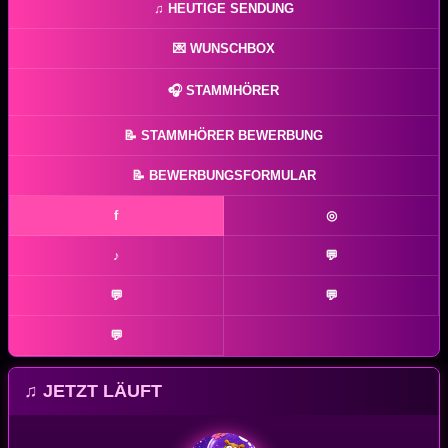
♫ HEUTIGE SENDUNG
💌 WUNSCHBOX
🎧 STAMMHÖRER
📝 STAMMHÖRER BEWERBUNG
📝 BEWERBUNGSFORMULAR
f
◎
♪
💬
💬
💬
💬
♫ JETZT LÄUFT