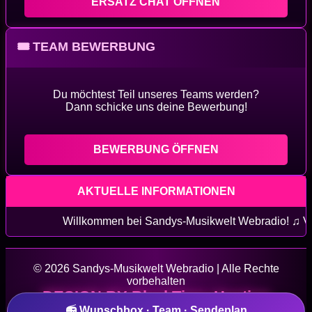
ERSATZ CHAT ÖFFNEN
🎟 TEAM BEWERBUNG
Du möchtest Teil unseres Teams werden?
Dann schicke uns deine Bewerbung!
BEWERBUNG ÖFFNEN
AKTUELLE INFORMATIONEN
Willkommen bei Sandys-Musikwelt Webradio! ♫ Viel Spaß mi
© 2026 Sandys-Musikwelt Webradio | Alle Rechte
vorbehalten
DESIGN BY BlackTiger-Hosting
📻 Wunschbox · Team · Sendeplan
Datenschutz
|
Impressum
|
Kontakt